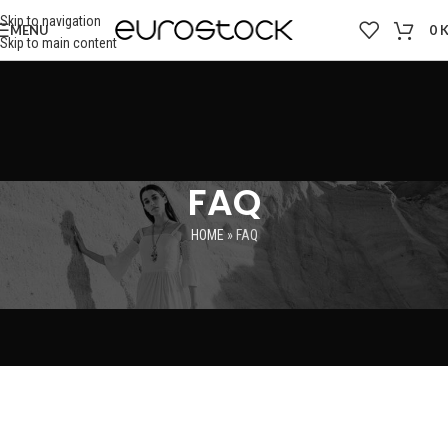
Skip to navigation
MENU
0
Skip to main content
FAQ
HOME
»
FAQ
OBJEDNÁVKA
AKO MÔŽEM OBJEDNAŤ Z NOVEJ KOLEKCIE?