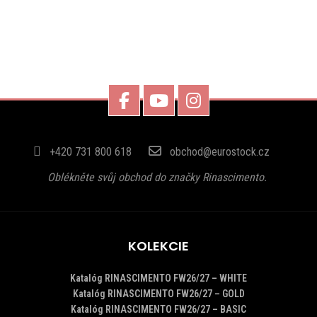
AKÉ MÁTE PLATOBNÉ PODMIENKY?
MÔŽETE MI GARANTOVAŤ EXKLUZIVITU?
+420 731 800 618
obchod@eurostock.cz
Oblékněte svůj obchod do značky Rinascimento.
KOLEKCIE
Katalóg RINASCIMENTO FW26/27 – WHITE
Katalóg RINASCIMENTO FW26/27 – GOLD
Katalóg RINASCIMENTO FW26/27 – BASIC