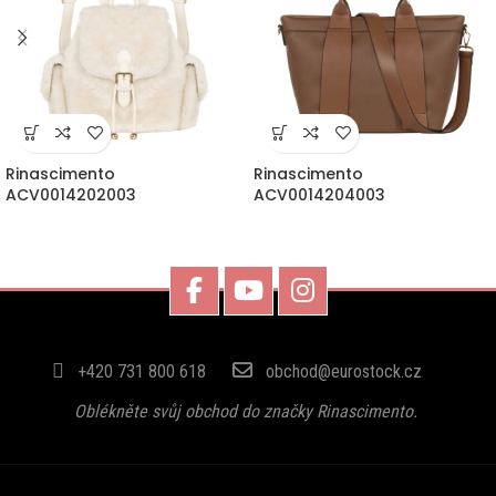
Rinascimento
Rinascimento
ACV0014202003
ACV0014204003
+420 731 800 618
obchod@eurostock.cz
Oblékněte svůj obchod do značky Rinascimento.