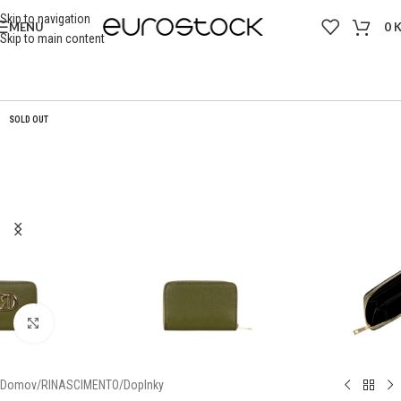
Skip to navigation
MENU
0
Skip to main content
SOLD OUT
Click to enlarge
Domov
/
RINASCIMENTO
/
Doplnky