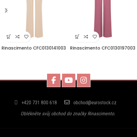
Rinascimento CFC0130141003
Rinascimento CFC0130197003
+420 731 800 618
obchod@eurostock.cz
Oblékněte svůj obchod do značky Rinascimento.