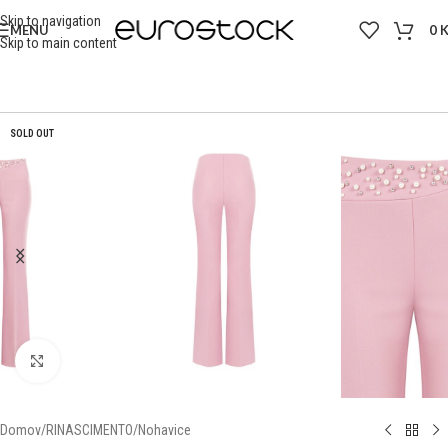
Skip to navigation
MENU
0
Skip to main content
SOLD OUT
Click to enlarge
Domov
/
RINASCIMENTO
/
Nohavice