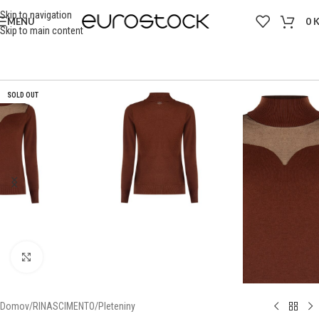
Skip to navigation
MENU
0
Skip to main content
SOLD OUT
Click to enlarge
Domov
/
RINASCIMENTO
/
Pleteniny