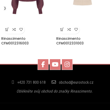
Rinascimento
Rinascimento
CFM0012316003
CFM0012331003
+420 731 800 618
obchod@eurostock.cz
Oblékněte svůj obchod do značky Rinascimento.