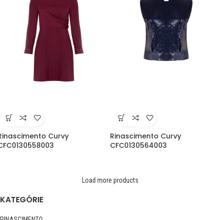
Rinascimento Curvy
Rinascimento Curvy
CFC0130558003
CFC0130564003
Load more products
KATEGÓRIE
RINASCIMENTO