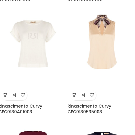
Rinascimento Curvy
Rinascimento Curvy
CFC0130401003
CFC0130535003