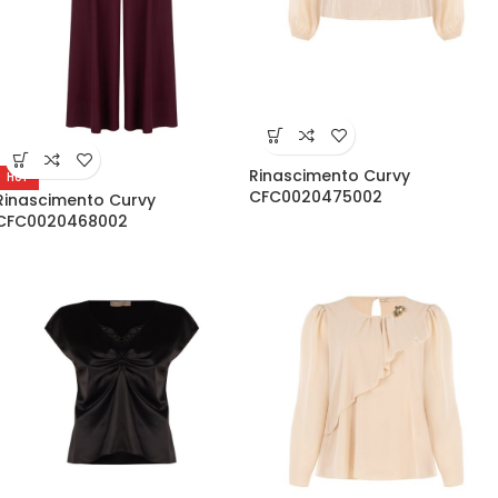
Rinascimento Curvy
HOT
CFC0020475002
Rinascimento Curvy
CFC0020468002