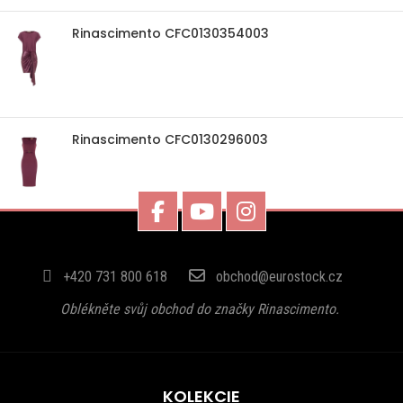
Rinascimento CFC0130354003
Rinascimento CFC0130296003
+420 731 800 618
obchod@eurostock.cz
Oblékněte svůj obchod do značky Rinascimento.
KOLEKCIE