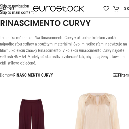
Skip to navigation
MENU
0
Skip to main content
RINASCIMENTO CURVY
Talianska módna značka Rinascimento Curvy v aktuálnej kolekcii vyniká
nápaditosťou strihov a použitými materiálmi. Svojimi veľkosťami nadväzuje na
hlavnú kolekciu značky Rinascimento. V kolekcii Rinascimento Curvy nájdete
veľkosti 46 – 54. Modely sú starostlivo vyberané tak, aby sa aj ženy s krivkami
cítili štýlovo oblečené.
Domov
/
RINASCIMENTO CURVY
Filters