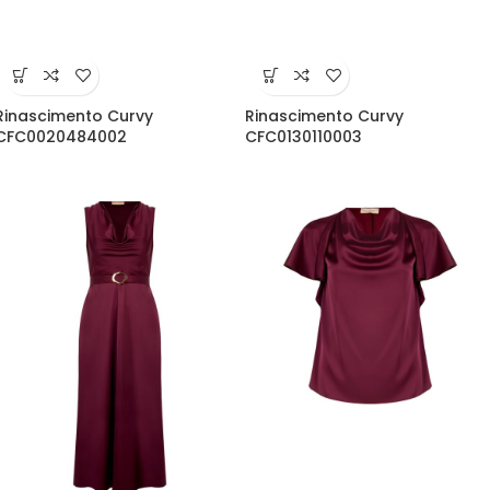
Rinascimento Curvy
Rinascimento Curvy
CFC0020484002
CFC0130110003