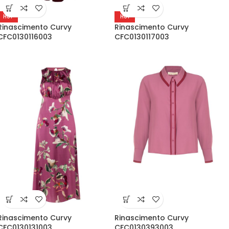
HOT
HOT
Rinascimento Curvy
Rinascimento Curvy
CFC0130116003
CFC0130117003
Rinascimento Curvy
Rinascimento Curvy
CFC0130131003
CFC0130393003