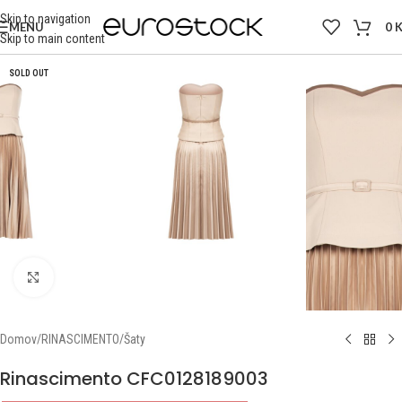
Skip to navigation
MENU
0
Skip to main content
SOLD OUT
Click to enlarge
Domov
/
RINASCIMENTO
/
Šaty
Rinascimento CFC0128189003