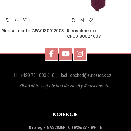
Rinascimento CFC0130012003
Rinascimento
CFC0130024003
+420 731 800 618
obchod@eurostock.cz
Oblékněte svůj obchod do značky Rinascimento.
KOLEKCIE
Katalóg RINASCIMENTO FW26/27 – WHITE