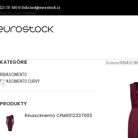
Skip to navigation
420 731 800 618
obchod@eurostock.cz
Skip to main content
KATEGÓRIE
Domov
/
RINASCIM
RINASCIMENTO
RINASCIMENTO CURVY
PRODUKTY
Rinascimento CFM0012337003