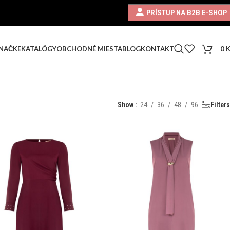
PRÍSTUP NA B2B E-SHOP
0
NAČKE
KATALÓGY
OBCHODNÉ MIESTA
BLOG
KONTAKT
Show
24
36
48
96
Filters