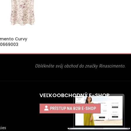
imento Curvy
30669003
Oblékněte svůj obchod do značky Rinascimento.
VEĽKOOBCHODNÝ E-SHOP
PRÍSTUP NA B2B E-SHOP
kies