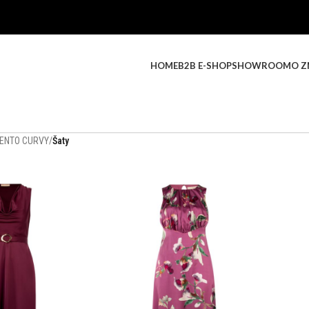
HOME
B2B E-SHOP
SHOWROOM
O Z
ENTO CURVY
/
Šaty