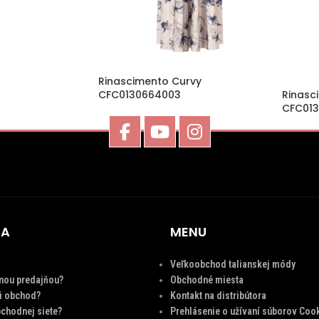
Rinascimento Curvy
CFC0130664003
Rinasc
CFC01
CA
MENU
Veľkoobchod talianskej módy
nou predajňou?
Obchodné miesta
ci obchod?
Kontakt na distribútora
chodnej siete?
Prehlásenie o užívaní súborov Coo