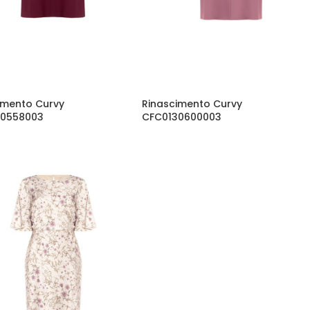
imento Curvy
Rinascimento Curvy
30558003
CFC0130600003