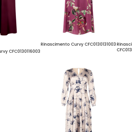
Rinascimento Curvy CFC0130131003
Rinasc
CFC01
urvy CFC0130116003